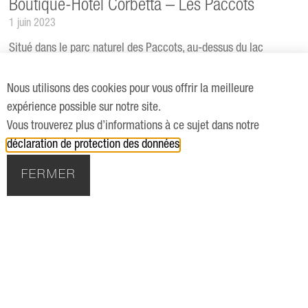
Boutique-Hôtel Corbetta – Les Paccots
1 juin 2023
Situé dans le parc naturel des Paccots, au-dessus du lac
Léman, le boutique-hôtel Corbetta est un établissement 4
étoiles qui ne vous laissera pas indifférent.
Nous utilisons des cookies pour vous offrir la meilleure
expérience possible sur notre site.
en savoir plus »
Vous trouverez plus d’informations à ce sujet dans notre
déclaration de protection des données
.
FERMER